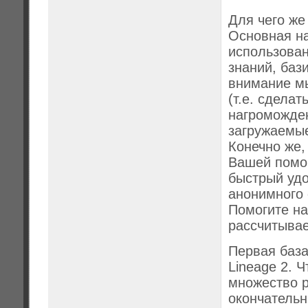
Для чего же
Основная на
использова
знаний, баз
внимание мы
(т.е. сделат
нагроможден
загружаемые
Конечно же
Вашей помощ
быстрый удо
анонимного 
Помогите н
рассчитывае
Первая база
Lineage 2. 
множество р
окончательн