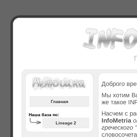
Доброго вр
Мы хотим Ва
же такое IN
Главная
Насчем с ра
Наша база по:
InfoMetria
о
Lineage 2
греческого 
словосочета