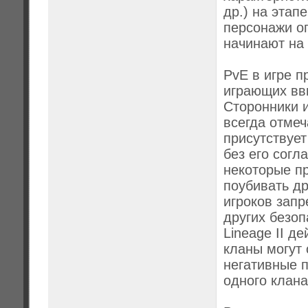
др.) на этап
персонажи о
начинают на
PvE в игре п
играющих вв
Сторонники 
всегда отмеч
присутствует
без его согл
некоторые п
поубивать др
игроков запр
других безоп
Lineage II д
кланы могут 
негативные 
одного клана