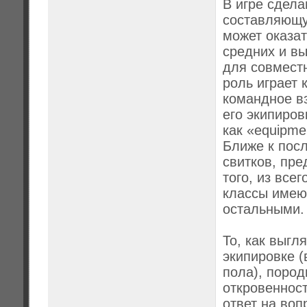
В игре сдел
составляющу
может оказат
средних и вы
для совмест
роль играет 
командное в
его экипиров
как «equipme
Ближе к пос
свитков, пр
того, из все
классы имею
остальными.
То, как выгл
экипировке 
пола), поро
откровенност
ответ на воп